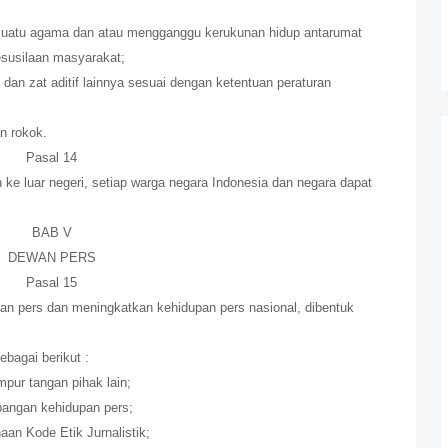
suatu agama dan atau mengganggu kerukunan hidup antarumat
esusilaan masyarakat;
 dan zat aditif lainnya sesuai dengan ketentuan peraturan
n rokok.
Pasal 14
 luar negeri, setiap warga negara Indonesia dan negara dapat
BAB V
DEWAN PERS
Pasal 15
pers dan meningkatkan kehidupan pers nasional, dibentuk
bagai berikut :
pur tangan pihak lain;
angan kehidupan pers;
n Kode Etik Jurnalistik;