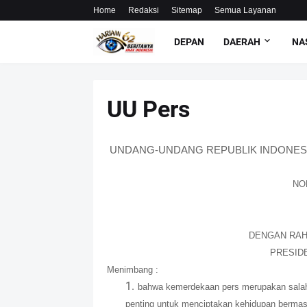
Home
Redaksi
Sitemap
Semua Layanan
DEPAN
DAERAH
NA
UU Pers
UNDANG-UNDANG REPUBLIK INDONES
NO
DENGAN RAH
PRESID
Menimbang :
bahwa kemerdekaan pers merupakan salah 
penting untuk menciptakan kehidupan bermas