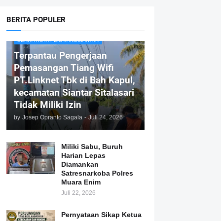
BERITA POPULER
BERITA KOTA PEMATANGSIANTAR
Terpantau Pengerjaan
Pemasangan Tiang Wifi
PT.Linknet Tbk di Bah Kapul,
kecamatan Siantar Sitalasari
Tidak Miliki Izin
by
Josep Opranto Sagala
-
Juli 24, 2026
Miliki Sabu, Buruh
Harian Lepas
Diamankan
Satresnarkoba Polres
Muara Enim
Juli 22, 2026
Pernyataan Sikap Ketua