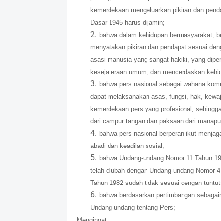
kemerdekaan mengeluarkan pikiran dan pend
Dasar 1945 harus dijamin;
bahwa dalam kehidupan bermasyarakat, b
menyatakan pikiran dan pendapat sesuai den
asasi manusia yang sangat hakiki, yang dip
kesejateraan umum, dan mencerdaskan kehi
bahwa pers nasional sebagai wahana komu
dapat melaksanakan asas, fungsi, hak, kewa
kemerdekaan pers yang profesional, sehingg
dari campur tangan dan paksaan dari manapu
bahwa pers nasional berperan ikut menjag
abadi dan keadilan sosial;
bahwa Undang-undang Nomor 11 Tahun 196
telah diubah dengan Undang-undang Nomor 4
Tahun 1982 sudah tidak sesuai dengan tunt
bahwa berdasarkan pertimbangan sebagaima
Undang-undang tentang Pers;
Mengingat :