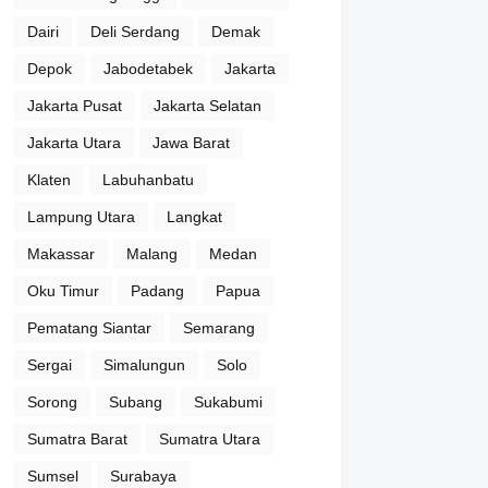
Dairi
Deli Serdang
Demak
Depok
Jabodetabek
Jakarta
Jakarta Pusat
Jakarta Selatan
Jakarta Utara
Jawa Barat
Klaten
Labuhanbatu
Lampung Utara
Langkat
Makassar
Malang
Medan
Oku Timur
Padang
Papua
Pematang Siantar
Semarang
Sergai
Simalungun
Solo
Sorong
Subang
Sukabumi
Sumatra Barat
Sumatra Utara
Sumsel
Surabaya