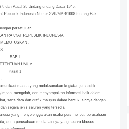
l 27, dan Pasal 28 Undang-undang Dasar 1945;
at Republik Indonesia Nomor XVII/MPR/1998 tentang Hak
Dengan persetujuan
AN RAKYAT REPUBLIK INDONESIA
MEMUTUSKAN :
S.
BAB I
ETENTUAN UMUM
Pasal 1
:
omunikasi massa yang melaksanakan kegiatan jurnalistik
nyimpan, mengolah, dan menyampaikan informasi baik dalam
bar, serta data dan grafik maupun dalam bentuk lainnya dengan
an segala jenis saluran yang tersedia.
nesia yang menyelenggarakan usaha pers meliputi perusahaan
rita, serta perusahaan media lainnya yang secara khusus
rkan informasi.