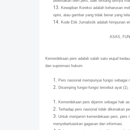
diberitakan oleh pers, baik tentang dirinya ma
Kewajiban Koreksi adalah keharusan melak
opini, atau gambar yang tidak benar yang tela
Kode Etik Jurnalistik adalah himpunan et
ASAS, FUN
Kemerdekaan pers adalah salah satu wujud kedaula
dan supremasi hukum.
Pers nasional mempunyai fungsi sebagai me
Disamping fungsi-fungsi tersebut ayat (1)
Kemerdekaan pers dijamin sebagai hak as
Terhadap pers nasional tidak dikenakan p
Untuk menjamin kemerdekaan pers, pers 
menyebarluaskan gagasan dan informasi.