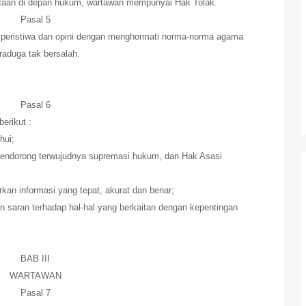
aan di depan hukum, wartawan mempunyai Hak Tolak.
Pasal 5
 peristiwa dan opini dengan menghormati norma-norma agama
raduga tak bersalah.
Pasal 6
erikut :
hui;
 mendorong terwujudnya supremasi hukum, dan Hak Asasi
n informasi yang tepat, akurat dan benar;
n saran terhadap hal-hal yang berkaitan dengan kepentingan
BAB III
WARTAWAN
Pasal 7