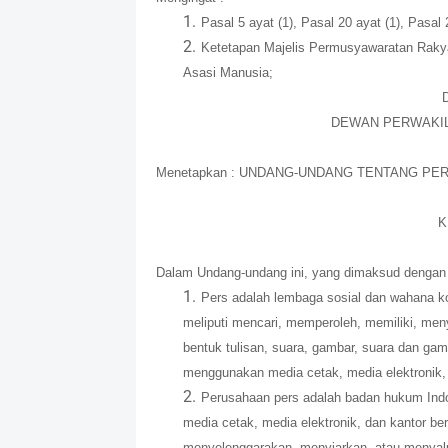
Pasal 5 ayat (1), Pasal 20 ayat (1), Pasa
Ketetapan Majelis Permusyawaratan Raky
Asasi Manusia;
DEWAN PERWAKIL
Menetapkan : UNDANG-UNDANG TENTANG PER
K
Dalam Undang-undang ini, yang dimaksud dengan 
Pers adalah lembaga sosial dan wahana k
meliputi mencari, memperoleh, memiliki, me
bentuk tulisan, suara, gambar, suara dan gam
menggunakan media cetak, media elektronik, d
Perusahaan pers adalah badan hukum Indo
media cetak, media elektronik, dan kantor be
menyelenggarakan, menyiarkan, atau menyalu