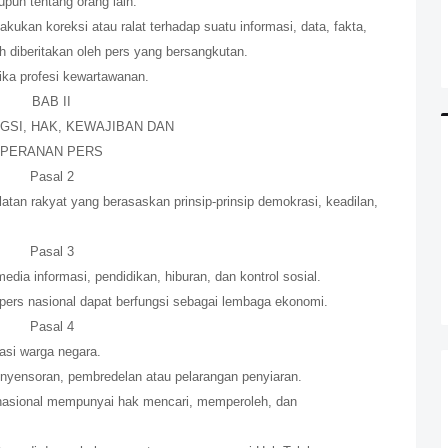
upun tentang orang lain.
ukan koreksi atau ralat terhadap suatu informasi, data, fakta,
h diberitakan oleh pers yang bersangkutan.
ika profesi kewartawanan.
BAB II
GSI, HAK, KEWAJIBAN DAN
PERANAN PERS
Pasal 2
tan rakyat yang berasaskan prinsip-prinsip demokrasi, keadilan,
Pasal 3
dia informasi, pendidikan, hiburan, dan kontrol sosial.
, pers nasional dapat berfungsi sebagai lembaga ekonomi.
Pasal 4
asi warga negara.
enyensoran, pembredelan atau pelarangan penyiaran.
nasional mempunyai hak mencari, memperoleh, dan