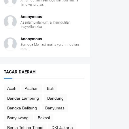
Alhamdulillah semoga Menjadi majlis
ilmu yang bisa...
Anonymous
Assalamu'alaikum, allhamdulilah
insyaallah aka...
Anonymous
Semoga Menjadi majlis yg di rindukan
rosul
TAGAR DAERAH
Aceh
Asahan
Bali
Bandar Lampung
Bandung
Bangka Belitung
Banyumas
Banyuwangi
Bekasi
Berita Tebing Tinggi
DKI Jakarta