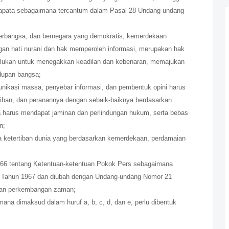
apata sebagaimana tercantum dalam Pasal 28 Undang-undang
erbangsa, dan bernegara yang demokratis, kemerdekaan
gan hati nurani dan hak memperoleh informasi, merupakan hak
erlukan untuk menegakkan keadilan dan kebenaran, memajukan
dupan bangsa;
nikasi massa, penyebar informasi, dan pembentuk opini harus
jiban, dan peranannya dengan sebaik-baiknya berdasarkan
a harus mendapat jaminan dan perlindungan hukum, serta bebas
n;
a ketertiban dunia yang berdasarkan kemerdekaan, perdamaian
6 tentang Ketentuan-ketentuan Pokok Pers sebagaimana
 Tahun 1967 dan diubah dengan Undang-undang Nomor 21
utan perkembangan zaman;
na dimaksud dalam huruf a, b, c, d, dan e, perlu dibentuk