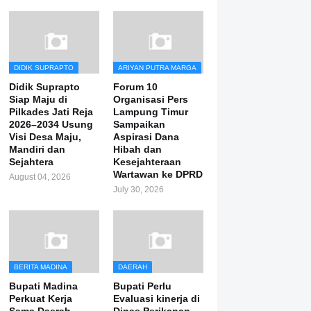
DIDIK SUPRAPTO
ARIYAN PUTRA MARGA
Didik Suprapto
Forum 10
Siap Maju di
Organisasi Pers
Pilkades Jati Reja
Lampung Timur
2026–2034 Usung
Sampaikan
Visi Desa Maju,
Aspirasi Dana
Mandiri dan
Hibah dan
Sejahtera
Kesejahteraan
Wartawan ke DPRD
August 04, 2026
July 30, 2026
BERITA MADINA
DAERAH
Bupati Madina
Bupati Perlu
Perkuat Kerja
Evaluasi kinerja di