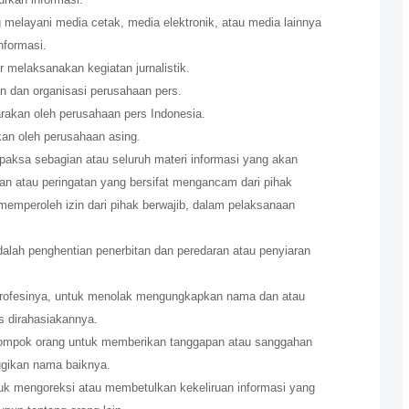
 melayani media cetak, media elektronik, atau media lainnya
formasi.
 melaksanakan kegiatan jurnalistik.
n dan organisasi perusahaan pers.
arakan oleh perusahaan pers Indonesia.
kan oleh perusahaan asing.
aksa sebagian atau seluruh materi informasi yang akan
uran atau peringatan yang bersifat mengancam dari pihak
memperoleh izin dari pihak berwajib, dalam pelaksanaan
alah penghentian penerbitan dan peredaran atau penyiaran
profesinya, untuk menolak mengungkapkan nama dan atau
us dirahasiakannya.
ompok orang untuk memberikan tanggapan atau sanggahan
ugikan nama baiknya.
tuk mengoreksi atau membetulkan kekeliruan informasi yang