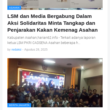
ASAHAN
LSM dan Media Bergabung Dalam
Aksi Solidaritas Minta Tangkap dan
Penjarakan Kakan Kemenag Asahan
Kabupaten Asahan,harian62.info - Terkait adanya laporan
ketua LSM PKRI CADSENA Asahan beberapa h…
by
redaksi
-
Agustus 28, 2025
BERITA JAKARTA