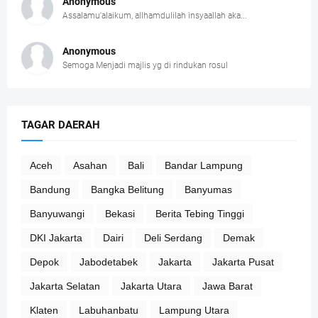
Anonymous
Assalamu'alaikum, allhamdulilah insyaallah aka...
Anonymous
Semoga Menjadi majlis yg di rindukan rosul
TAGAR DAERAH
Aceh
Asahan
Bali
Bandar Lampung
Bandung
Bangka Belitung
Banyumas
Banyuwangi
Bekasi
Berita Tebing Tinggi
DKI Jakarta
Dairi
Deli Serdang
Demak
Depok
Jabodetabek
Jakarta
Jakarta Pusat
Jakarta Selatan
Jakarta Utara
Jawa Barat
Klaten
Labuhanbatu
Lampung Utara