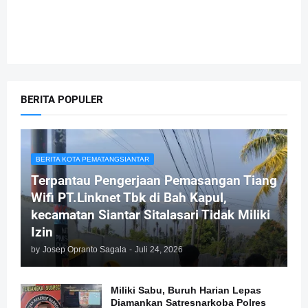
BERITA POPULER
BERITA KOTA PEMATANGSIANTAR
Terpantau Pengerjaan Pemasangan Tiang
Wifi PT.Linknet Tbk di Bah Kapul,
kecamatan Siantar Sitalasari Tidak Miliki
Izin
by
Josep Opranto Sagala
-
Juli 24, 2026
Miliki Sabu, Buruh Harian Lepas
Diamankan Satresnarkoba Polres