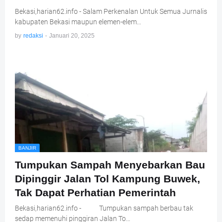
Bekasi,harian62.info - Salam Perkenalan Untuk Semua Jurnalis
kabupaten Bekasi maupun elemen-elem…
by
redaksi
-
Januari 20, 2025
BANJIR
Tumpukan Sampah Menyebarkan Bau
Dipinggir Jalan Tol Kampung Buwek,
Tak Dapat Perhatian Pemerintah
Bekasi,harian62.info - Tumpukan sampah berbau tak
sedap memenuhi pinggiran Jalan To…