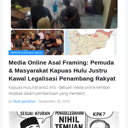
BERITA KAPUAS HULU
Media Online Asal Framing: Pemuda
& Masyarakat Kapuas Hulu Justru
Kawal Legalisasi Penambang Rakyat
Kapuas Hulu,harian62.info - Sebuah media online kembali
terjebak dalam pemberitaan yang memelint…
by
Budi gautama
-
September 28, 2025