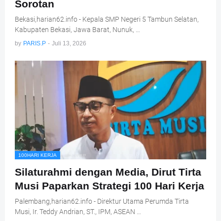
Sorotan
Bekasi,harian62.info - Kepala SMP Negeri 5 Tambun Selatan,
Kabupaten Bekasi, Jawa Barat, Nunuk, …
by
PARIS.P
-
Juli 13, 2026
100HARI KERJA
Silaturahmi dengan Media, Dirut Tirta
Musi Paparkan Strategi 100 Hari Kerja
Palembang,harian62.info - Direktur Utama Perumda Tirta
Musi, Ir. Teddy Andrian, ST., IPM, ASEAN …