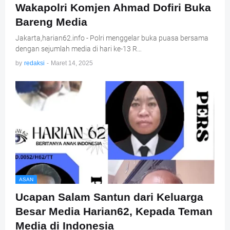
Wakapolri Komjen Ahmad Dofiri Buka
Bareng Media
Jakarta,harian62.info - Polri menggelar buka puasa bersama
dengan sejumlah media di hari ke-13 R…
by
redaksi
-
Maret 14, 2025
ASAN
Ucapan Salam Santun dari Keluarga
Besar Media Harian62, Kepada Teman
Media di Indonesia