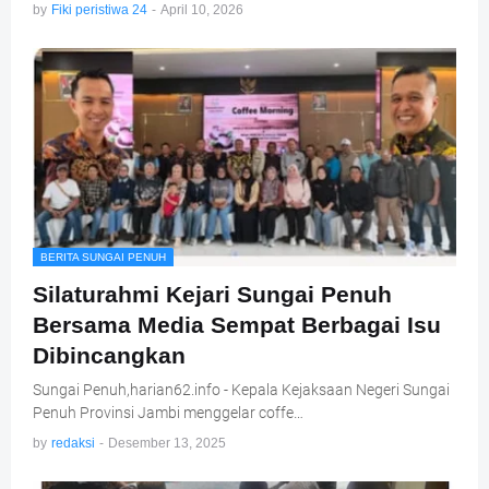
by
Fiki peristiwa 24
-
April 10, 2026
BERITA SUNGAI PENUH
Silaturahmi Kejari Sungai Penuh
Bersama Media Sempat Berbagai Isu
Dibincangkan
Sungai Penuh,harian62.info - Kepala Kejaksaan Negeri Sungai
Penuh Provinsi Jambi menggelar coffe…
by
redaksi
-
Desember 13, 2025