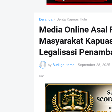
Beranda
Berita Kapuas Hulu
Media Online Asal
Masyarakat Kapuas
Legalisasi Penamb
by
Budi gautama
-
September 28, 2025
Iklan