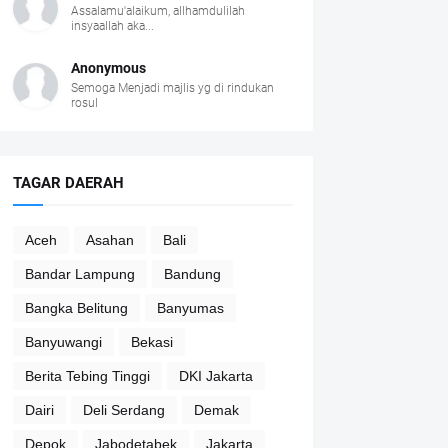
Assalamu'alaikum, allhamdulilah
insyaallah aka...
Anonymous
Semoga Menjadi majlis yg di rindukan
rosul
TAGAR DAERAH
Aceh
Asahan
Bali
Bandar Lampung
Bandung
Bangka Belitung
Banyumas
Banyuwangi
Bekasi
Berita Tebing Tinggi
DKI Jakarta
Dairi
Deli Serdang
Demak
Depok
Jabodetabek
Jakarta