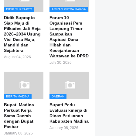
DIDIK SUPRAPTO
ARIYAN PUTRA MARGA
Didik Suprapto
Forum 10
Siap Maju di
Organisasi Pers
Pilkades Jati Reja
Lampung Timur
2026–2034 Usung
Sampaikan
Visi Desa Maju,
Aspirasi Dana
Mandiri dan
Hibah dan
Sejahtera
Kesejahteraan
Wartawan ke DPRD
August 04, 2026
July 30, 2026
BERITA MADINA
DAERAH
Bupati Madina
Bupati Perlu
Perkuat Kerja
Evaluasi kinerja di
Sama Daerah
Dinas Perikanan
dengan Bupati
Kabupaten Madina
Pasbar
January 08, 2026
January 08, 2026