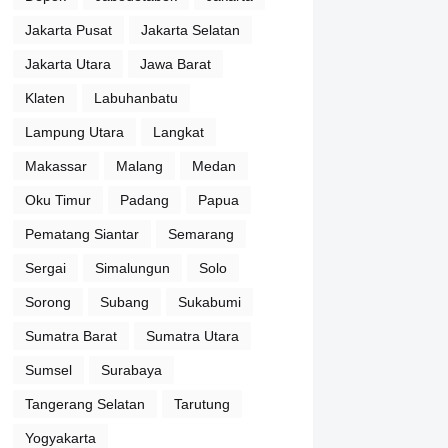
Jakarta Pusat
Jakarta Selatan
Jakarta Utara
Jawa Barat
Klaten
Labuhanbatu
Lampung Utara
Langkat
Makassar
Malang
Medan
Oku Timur
Padang
Papua
Pematang Siantar
Semarang
Sergai
Simalungun
Solo
Sorong
Subang
Sukabumi
Sumatra Barat
Sumatra Utara
Sumsel
Surabaya
Tangerang Selatan
Tarutung
Yogyakarta