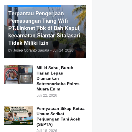
BERITA KOTA PEMATANGSIANTAR
Terpantau Pengerjaan
Pemasangan Tiang Wifi
PT.Linknet Tbk di Bah Kapul,
kecamatan Siantar Sitalasari
Tidak Miliki Izin
by
Josep Opranto Sagala
-
Juli 24, 2026
Miliki Sabu, Buruh
Harian Lepas
Diamankan
Satresnarkoba Polres
Muara Enim
Juli 22, 2026
Pernyataan Sikap Ketua
Umum Serikat
Perjuangan Tani Aceh
(SEPTA)
Juli 18, 2026