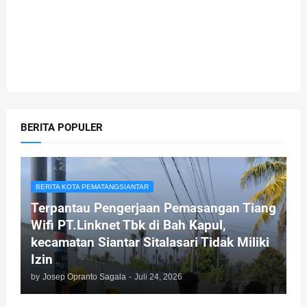
BERITA POPULER
BERITA KOTA PEMATANGSIANTAR
Terpantau Pengerjaan Pemasangan Tiang
Wifi PT.Linknet Tbk di Bah Kapul,
kecamatan Siantar Sitalasari Tidak Miliki
Izin
by
Josep Opranto Sagala
-
Juli 24, 2026