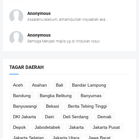
Anonymous
Assalamu'alaikum, allhamdulilah insyaallah aka...
Anonymous
Semoga Menjadi majlis yg di rindukan rosul
TAGAR DAERAH
Aceh
Asahan
Bali
Bandar Lampung
Bandung
Bangka Belitung
Banyumas
Banyuwangi
Bekasi
Berita Tebing Tinggi
DKI Jakarta
Dairi
Deli Serdang
Demak
Depok
Jabodetabek
Jakarta
Jakarta Pusat
Jakarta Selatan
Jakarta Utara
Jawa Barat