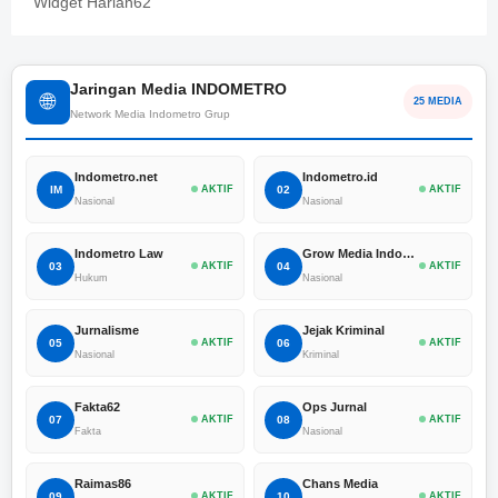
Widget Harian62
Jaringan Media INDOMETRO
🌐
25 MEDIA
Network Media Indometro Grup
Indometro.net
Indometro.id
IM
AKTIF
02
AKTIF
Nasional
Nasional
Indometro Law
Grow Media Indonesia
03
AKTIF
04
AKTIF
Hukum
Nasional
Jurnalisme
Jejak Kriminal
05
AKTIF
06
AKTIF
Nasional
Kriminal
Fakta62
Ops Jurnal
07
AKTIF
08
AKTIF
Fakta
Nasional
Raimas86
Chans Media
09
AKTIF
10
AKTIF