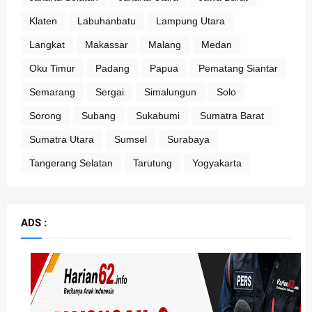
Klaten
Labuhanbatu
Lampung Utara
Langkat
Makassar
Malang
Medan
Oku Timur
Padang
Papua
Pematang Siantar
Semarang
Sergai
Simalungun
Solo
Sorong
Subang
Sukabumi
Sumatra Barat
Sumatra Utara
Sumsel
Surabaya
Tangerang Selatan
Tarutung
Yogyakarta
ADS :