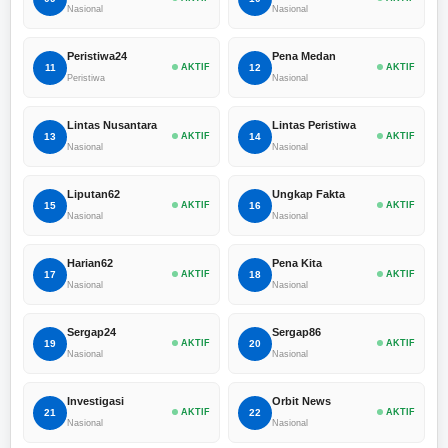
Nasional
Nasional
Peristiwa24
Pena Medan
11
AKTIF
12
AKTIF
Peristiwa
Nasional
Lintas Nusantara
Lintas Peristiwa
13
AKTIF
14
AKTIF
Nasional
Nasional
Liputan62
Ungkap Fakta
15
AKTIF
16
AKTIF
Nasional
Nasional
Harian62
Pena Kita
17
AKTIF
18
AKTIF
Nasional
Nasional
Sergap24
Sergap86
19
AKTIF
20
AKTIF
Nasional
Nasional
Investigasi
Orbit News
21
AKTIF
22
AKTIF
Nasional
Nasional