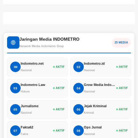
Jaringan Media INDOMETRO
🌐
25 MEDIA
Network Media Indometro Grup
Indometro.net
Indometro.id
IM
AKTIF
02
AKTIF
Nasional
Nasional
Indometro Law
Grow Media Indonesia
03
AKTIF
04
AKTIF
Hukum
Nasional
Jurnalisme
Jejak Kriminal
05
AKTIF
06
AKTIF
Nasional
Kriminal
Fakta62
Ops Jurnal
07
AKTIF
08
AKTIF
Fakta
Nasional