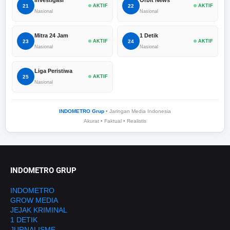
21
AKTIF
22
AKTIF
Nasional
Nasional
Mitra 24 Jam
1 Detik
23
AKTIF
24
AKTIF
Nasional
Nasional
Liga Peristiwa
25
AKTIF
Nasional
INDOMETRO Grup
• Jaringan Media Indonesia
Akurat • Faktual • Realistis
INDOMETRO GRUP
INDOMETRO
GROW MEDIA
JEJAK KRIMINAL
1 DETIK
JURNALISME