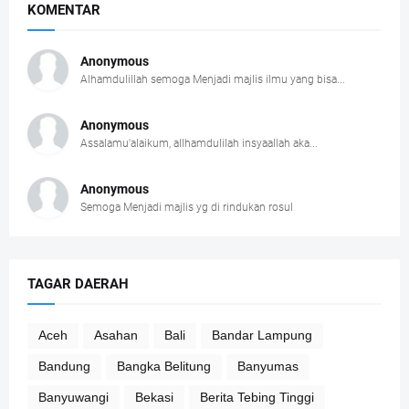
KOMENTAR
Anonymous
Alhamdulillah semoga Menjadi majlis ilmu yang bisa...
Anonymous
Assalamu'alaikum, allhamdulilah insyaallah aka...
Anonymous
Semoga Menjadi majlis yg di rindukan rosul
TAGAR DAERAH
Aceh
Asahan
Bali
Bandar Lampung
Bandung
Bangka Belitung
Banyumas
Banyuwangi
Bekasi
Berita Tebing Tinggi