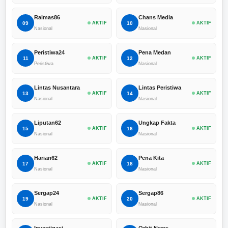
Raimas86
Chans Media
09
AKTIF
10
AKTIF
Nasional
Nasional
Peristiwa24
Pena Medan
11
AKTIF
12
AKTIF
Peristiwa
Nasional
Lintas Nusantara
Lintas Peristiwa
13
AKTIF
14
AKTIF
Nasional
Nasional
Liputan62
Ungkap Fakta
15
AKTIF
16
AKTIF
Nasional
Nasional
Harian62
Pena Kita
17
AKTIF
18
AKTIF
Nasional
Nasional
Sergap24
Sergap86
19
AKTIF
20
AKTIF
Nasional
Nasional
Investigasi
Orbit News