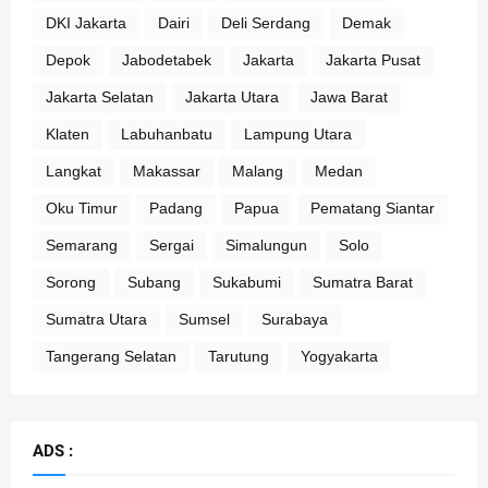
DKI Jakarta
Dairi
Deli Serdang
Demak
Depok
Jabodetabek
Jakarta
Jakarta Pusat
Jakarta Selatan
Jakarta Utara
Jawa Barat
Klaten
Labuhanbatu
Lampung Utara
Langkat
Makassar
Malang
Medan
Oku Timur
Padang
Papua
Pematang Siantar
Semarang
Sergai
Simalungun
Solo
Sorong
Subang
Sukabumi
Sumatra Barat
Sumatra Utara
Sumsel
Surabaya
Tangerang Selatan
Tarutung
Yogyakarta
ADS :