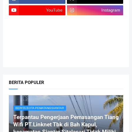
YouTube
Instagram
BERITA POPULER
BERITA KOTA PEMATANGSIANTAR
Terpantau Pengerjaan Pemasangan Tiang
Wifi PT.Linknet Tbk di Bah Kapul,
kecamatan Siantar Sitalasari Tidak Miliki