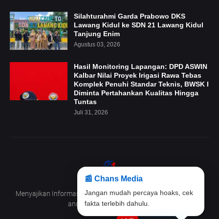
Silahturahmi Garda Prabowo DKS
Lawang Kidul ke SDN 21 Lawang Kidul
Tanjung Enim
Agustus 03, 2026
Hasil Monitoring Lapangan: DPD ASWIN
Kalbar Nilai Proyek Irigasi Rawa Tebas
Komplek Penuhi Standar Teknis, BWSK I
Diminta Pertahankan Kualitas Hingga
Tuntas
Juli 31, 2026
📰 Chans Media
Menyajikan Informasi Terpercaya,Aktual dan Mendalam untuk
Jangan mudah percaya hoaks, cek
anda yang selalu ingin tahu
fakta terlebih dahulu.