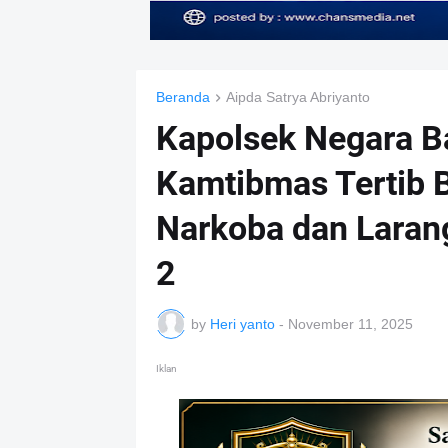
Beranda
Aipda Satrya Abriyanto
Kapolsek Negara B
Kamtibmas Tertib B
Narkoba dan Laran
2
by
Heri yanto
-
November 11, 2025
Iklan