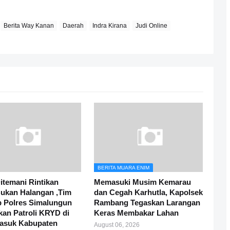
Berita Way Kanan
Daerah
Indra Kirana
Judi Online
BERITA MUARA ENIM
itemani Rintikan
Memasuki Musim Kemarau
ukan Halangan ,Tim
dan Cegah Karhutla, Kapolsek
 Polres Simalungun
Rambang Tegaskan Larangan
fkan Patroli KRYD di
Keras Membakar Lahan
Masuk Kabupaten
August 06, 2026