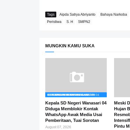
Tags
Aipda Satrya Abriyanto
Bahaya Narkoba
Peristiwa
S. H
SMPN2
MUNGKIN KAMU SUKA
PENDIDIKAN BERITA BEKASI KABUPATEN BEKASI KECAMATAN CIBITUNG SD NEGERI WANASARI 04 KEPALA SEKOLAH LINGKUNGAN SEKOLAH KRITIK PUBLIK
Kepala SD Negeri Wanasari 04
Meski D
Diduga Memblokir Kontak
Hujan B
WhatsApp Awak Media Usai
Resmob
Pemberitaan, Tuai Sorotan
Intensi
Pintu 
August 07, 2026