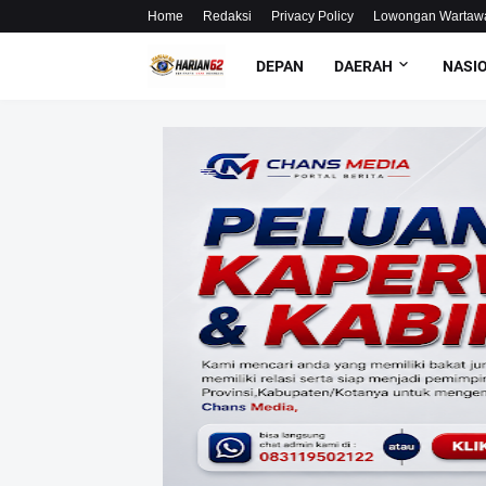
Home
Redaksi
Privacy Policy
Lowongan Wartaw
DEPAN
DAERAH
NASI