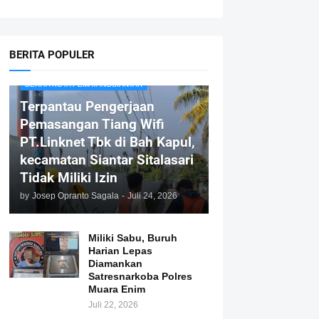
BERITA POPULER
BERITA KOTA PEMATANGSIANTAR
Terpantau Pengerjaan
Pemasangan Tiang Wifi
PT.Linknet Tbk di Bah Kapul,
kecamatan Siantar Sitalasari
Tidak Miliki Izin
by
Josep Opranto Sagala
-
Juli 24, 2026
Miliki Sabu, Buruh
Harian Lepas
Diamankan
Satresnarkoba Polres
Muara Enim
Juli 22, 2026