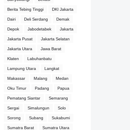
Berita Tebing Tinggi
DKI Jakarta
Dairi
Deli Serdang
Demak
Depok
Jabodetabek
Jakarta
Jakarta Pusat
Jakarta Selatan
Jakarta Utara
Jawa Barat
Klaten
Labuhanbatu
Lampung Utara
Langkat
Makassar
Malang
Medan
Oku Timur
Padang
Papua
Pematang Siantar
Semarang
Sergai
Simalungun
Solo
Sorong
Subang
Sukabumi
Sumatra Barat
Sumatra Utara