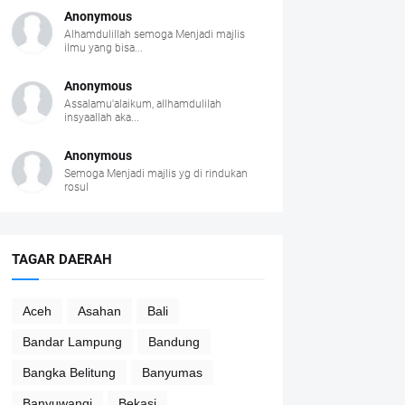
Anonymous
Alhamdulillah semoga Menjadi majlis
ilmu yang bisa...
Anonymous
Assalamu'alaikum, allhamdulilah
insyaallah aka...
Anonymous
Semoga Menjadi majlis yg di rindukan
rosul
TAGAR DAERAH
Aceh
Asahan
Bali
Bandar Lampung
Bandung
Bangka Belitung
Banyumas
Banyuwangi
Bekasi