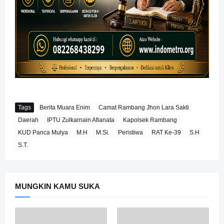
Tags
Berita Muara Enim
Camat Rambang Jhon Lara Sakti
Daerah
IPTU Zulkarnain Afianata
Kapolsek Rambang
KUD Panca Mulya
M.H
M.Si.
Peristiwa
RAT Ke-39
S.H
S.T.
MUNGKIN KAMU SUKA