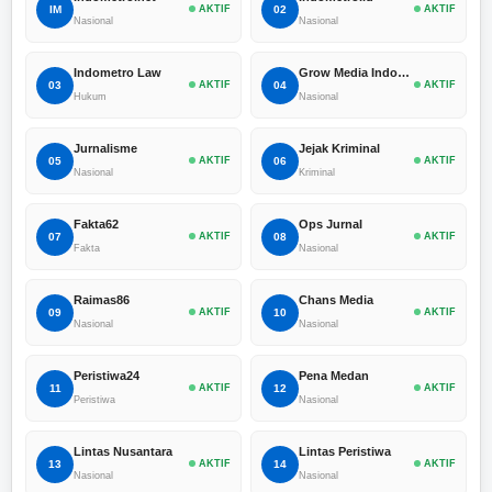
IM
AKTIF
02
AKTIF
Nasional
Nasional
Indometro Law
Grow Media Indonesia
03
AKTIF
04
AKTIF
Hukum
Nasional
Jurnalisme
Jejak Kriminal
05
AKTIF
06
AKTIF
Nasional
Kriminal
Fakta62
Ops Jurnal
07
AKTIF
08
AKTIF
Fakta
Nasional
Raimas86
Chans Media
09
AKTIF
10
AKTIF
Nasional
Nasional
Peristiwa24
Pena Medan
11
AKTIF
12
AKTIF
Peristiwa
Nasional
Lintas Nusantara
Lintas Peristiwa
13
AKTIF
14
AKTIF
Nasional
Nasional