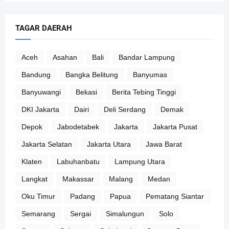
TAGAR DAERAH
Aceh
Asahan
Bali
Bandar Lampung
Bandung
Bangka Belitung
Banyumas
Banyuwangi
Bekasi
Berita Tebing Tinggi
DKI Jakarta
Dairi
Deli Serdang
Demak
Depok
Jabodetabek
Jakarta
Jakarta Pusat
Jakarta Selatan
Jakarta Utara
Jawa Barat
Klaten
Labuhanbatu
Lampung Utara
Langkat
Makassar
Malang
Medan
Oku Timur
Padang
Papua
Pematang Siantar
Semarang
Sergai
Simalungun
Solo