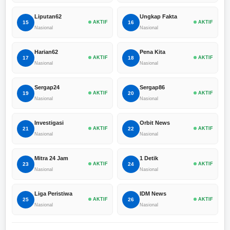
Liputan62
Ungkap Fakta
15
AKTIF
16
AKTIF
Nasional
Nasional
Harian62
Pena Kita
17
AKTIF
18
AKTIF
Nasional
Nasional
Sergap24
Sergap86
19
AKTIF
20
AKTIF
Nasional
Nasional
Investigasi
Orbit News
21
AKTIF
22
AKTIF
Nasional
Nasional
Mitra 24 Jam
1 Detik
23
AKTIF
24
AKTIF
Nasional
Nasional
Liga Peristiwa
IDM News
25
AKTIF
26
AKTIF
Nasional
Nasional