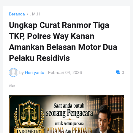
Beranda
. M.H
Ungkap Curat Ranmor Tiga
TKP, Polres Way Kanan
Amankan Belasan Motor Dua
Pelaku Residivis
by
Heri yanto
-
Februari 04, 2026
0
Iklan