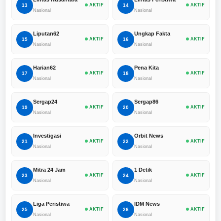
13
AKTIF
14
AKTIF
Nasional
Nasional
Liputan62
Ungkap Fakta
15
AKTIF
16
AKTIF
Nasional
Nasional
Harian62
Pena Kita
17
AKTIF
18
AKTIF
Nasional
Nasional
Sergap24
Sergap86
19
AKTIF
20
AKTIF
Nasional
Nasional
Investigasi
Orbit News
21
AKTIF
22
AKTIF
Nasional
Nasional
Mitra 24 Jam
1 Detik
23
AKTIF
24
AKTIF
Nasional
Nasional
Liga Peristiwa
IDM News
25
AKTIF
26
AKTIF
Nasional
Nasional