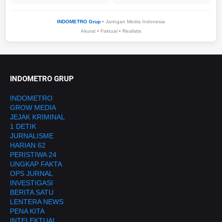
INDOMETRO Grup
• Jaringan Media Indonesia
Akurat • Faktual • Realistis
INDOMETRO GRUP
INDOMETRO
GROW MEDIA
JEJAK KRIMINAL
1 DETIK
JURNALISME
HARIAN 62
PERISTIWA 24
UNGKAP FAKTA
OPS JURNAL
INVESTIGASI
BERITA SATU
LENTERA NEWS
PENA KITA
INTELEKTUAL