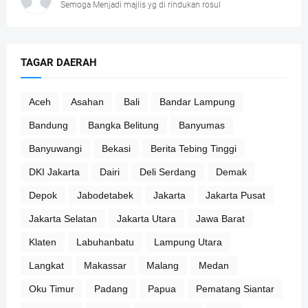
Semoga Menjadi majlis yg di rindukan rosul
TAGAR DAERAH
Aceh
Asahan
Bali
Bandar Lampung
Bandung
Bangka Belitung
Banyumas
Banyuwangi
Bekasi
Berita Tebing Tinggi
DKI Jakarta
Dairi
Deli Serdang
Demak
Depok
Jabodetabek
Jakarta
Jakarta Pusat
Jakarta Selatan
Jakarta Utara
Jawa Barat
Klaten
Labuhanbatu
Lampung Utara
Langkat
Makassar
Malang
Medan
Oku Timur
Padang
Papua
Pematang Siantar