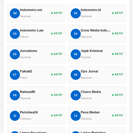
Indometro.net
Indometro.id
IM
AKTIF
02
AKTIF
Nasional
Nasional
Indometro Law
Grow Media Indonesia
03
AKTIF
04
AKTIF
Hukum
Nasional
Jurnalisme
Jejak Kriminal
05
AKTIF
06
AKTIF
Nasional
Kriminal
Fakta62
Ops Jurnal
07
AKTIF
08
AKTIF
Fakta
Nasional
Raimas86
Chans Media
09
AKTIF
10
AKTIF
Nasional
Nasional
Peristiwa24
Pena Medan
11
AKTIF
12
AKTIF
Peristiwa
Nasional
Lintas Nusantara
Lintas Peristiwa