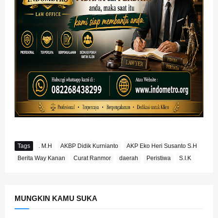
Tags
. M.H
AKBP Didik Kurnianto
AKP Eko Heri Susanto S.H
Berita Way Kanan
Curat Ranmor
daerah
Peristiwa
S.I.K
MUNGKIN KAMU SUKA