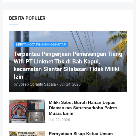
BERITA POPULER
BERITA KOTA PEMATANGSIANTAR
Terpantau Pengerjaan Pemasangan Tiang
Wifi PT.Linknet Tbk di Bah Kapul,
kecamatan Siantar Sitalasari Tidak Miliki
Izin
by
Josep Opranto Sagala
-
Juli 24, 2026
Miliki Sabu, Buruh Harian Lepas
Diamankan Satresnarkoba Polres
Muara Enim
Juli 22, 2026
Pernyataan Sikap Ketua Umum