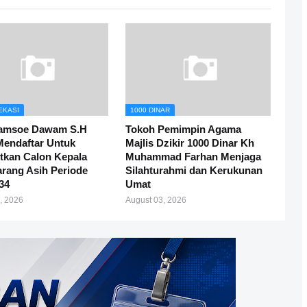
EKASI
1000 DINAR
amsoe Dawam S.H
Tokoh Pemimpin Agama
Mendaftar Untuk
Majlis Dzikir 1000 Dinar Kh
tkan Calon Kepala
Muhammad Farhan Menjaga
rang Asih Periode
Silahturahmi dan Kerukunan
34
Umat
, 2026
August 03, 2026