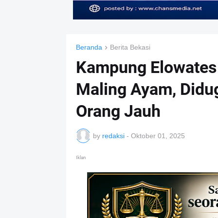
Beranda
Berita Bekasi
Kampung Elowates
Maling Ayam, Didu
Orang Jauh
by
redaksi
-
Oktober 01, 2025
Iklan