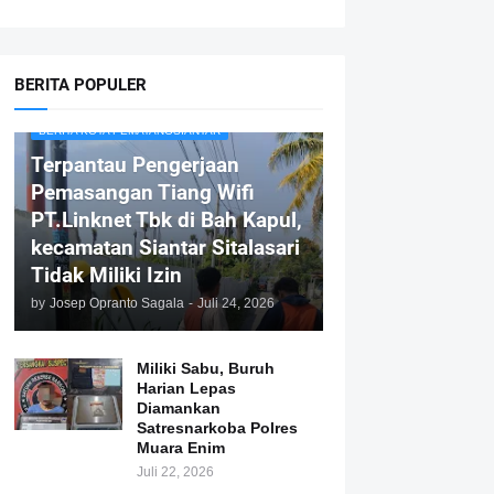
BERITA POPULER
BERITA KOTA PEMATANGSIANTAR
Terpantau Pengerjaan
Pemasangan Tiang Wifi
PT.Linknet Tbk di Bah Kapul,
kecamatan Siantar Sitalasari
Tidak Miliki Izin
by
Josep Opranto Sagala
-
Juli 24, 2026
Miliki Sabu, Buruh
Harian Lepas
Diamankan
Satresnarkoba Polres
Muara Enim
Juli 22, 2026