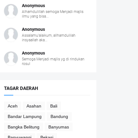
Anonymous
Alhamdulillah semoga Menjadi majlis
ilmu yang bisa...
Anonymous
Assalamu'alaikum, allhamdulilah
insyaallah aka...
Anonymous
Semoga Menjadi majlis yg di rindukan
rosul
TAGAR DAERAH
Aceh
Asahan
Bali
Bandar Lampung
Bandung
Bangka Belitung
Banyumas
Banyuwangi
Bekasi