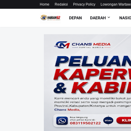
Home
Redaksi
Privacy Policy
Lowongan Wartaw
DEPAN
DAERAH
NASI