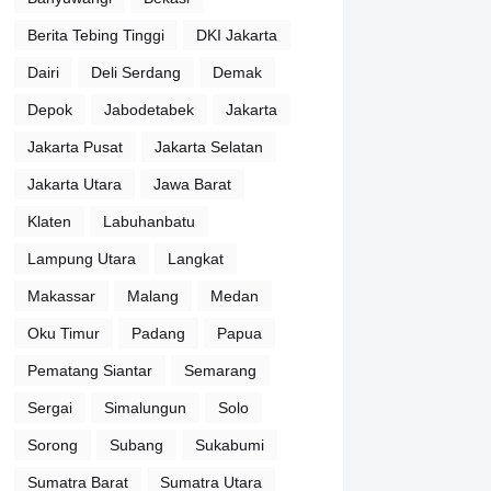
Berita Tebing Tinggi
DKI Jakarta
Dairi
Deli Serdang
Demak
Depok
Jabodetabek
Jakarta
Jakarta Pusat
Jakarta Selatan
Jakarta Utara
Jawa Barat
Klaten
Labuhanbatu
Lampung Utara
Langkat
Makassar
Malang
Medan
Oku Timur
Padang
Papua
Pematang Siantar
Semarang
Sergai
Simalungun
Solo
Sorong
Subang
Sukabumi
Sumatra Barat
Sumatra Utara