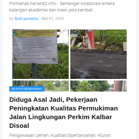
Pontianak,harian62.info - Semangat kolaborasi antara
kalangan akademisi dan insan pers kembali …
by
Budi gautama
-
Mei 07, 2026
BERITA MEMPAWAH
Diduga Asal Jadi, Pekerjaan
Peningkatan Kualitas Permukiman
Jalan Lingkungan Perkim Kalbar
Disoal
Pengawasan Lemah, Kualitas Dipertanyakan, Aturan