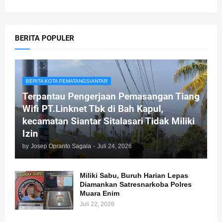
BERITA POPULER
BERITA KOTA PEMATANGSIANTAR
Terpantau Pengerjaan Pemasangan Tiang
Wifi PT.Linknet Tbk di Bah Kapul,
kecamatan Siantar Sitalasari Tidak Miliki
Izin
by
Josep Opranto Sagala
-
Juli 24, 2026
Miliki Sabu, Buruh Harian Lepas
Diamankan Satresnarkoba Polres
Muara Enim
Juli 22, 2026