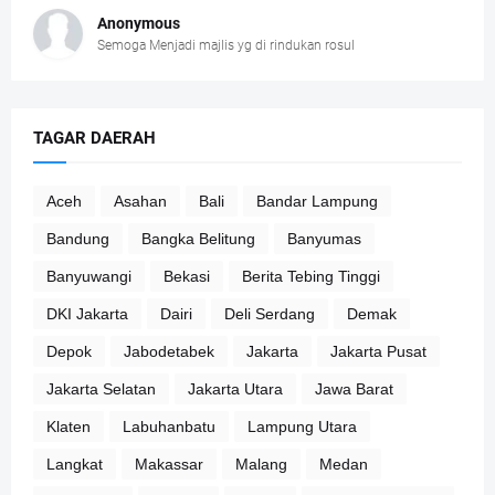
Anonymous
Semoga Menjadi majlis yg di rindukan rosul
TAGAR DAERAH
Aceh
Asahan
Bali
Bandar Lampung
Bandung
Bangka Belitung
Banyumas
Banyuwangi
Bekasi
Berita Tebing Tinggi
DKI Jakarta
Dairi
Deli Serdang
Demak
Depok
Jabodetabek
Jakarta
Jakarta Pusat
Jakarta Selatan
Jakarta Utara
Jawa Barat
Klaten
Labuhanbatu
Lampung Utara
Langkat
Makassar
Malang
Medan