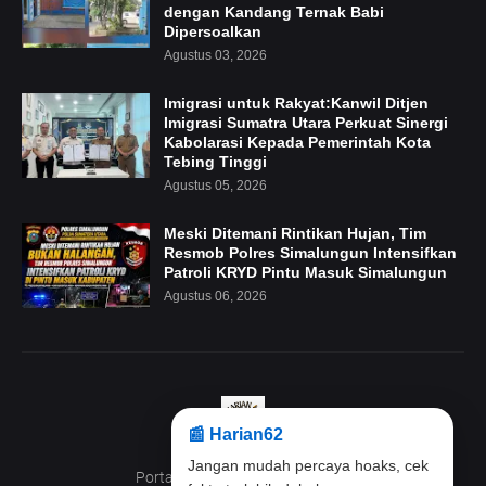
dengan Kandang Ternak Babi
Dipersoalkan
Agustus 03, 2026
Imigrasi untuk Rakyat:Kanwil Ditjen
Imigrasi Sumatra Utara Perkuat Sinergi
Kabolarasi Kepada Pemerintah Kota
Tebing Tinggi
Agustus 05, 2026
Meski Ditemani Rintikan Hujan, Tim
Resmob Polres Simalungun Intensifkan
Patroli KRYD Pintu Masuk Simalungun
Agustus 06, 2026
📰 Harian62
Jangan mudah percaya hoaks, cek
Portal Beritanya anak Indonesia
fakta terlebih dahulu.