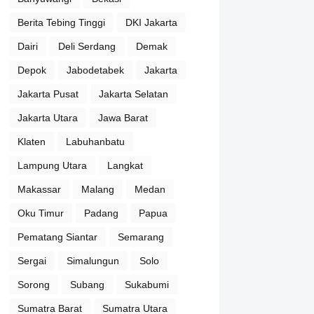
Berita Tebing Tinggi
DKI Jakarta
Dairi
Deli Serdang
Demak
Depok
Jabodetabek
Jakarta
Jakarta Pusat
Jakarta Selatan
Jakarta Utara
Jawa Barat
Klaten
Labuhanbatu
Lampung Utara
Langkat
Makassar
Malang
Medan
Oku Timur
Padang
Papua
Pematang Siantar
Semarang
Sergai
Simalungun
Solo
Sorong
Subang
Sukabumi
Sumatra Barat
Sumatra Utara