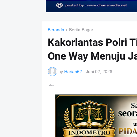
Beranda
Berita Bogor
Kakorlantas Polri 
One Way Menuju Jak
by
Harian62
-
Juni 02, 2026
Iklan