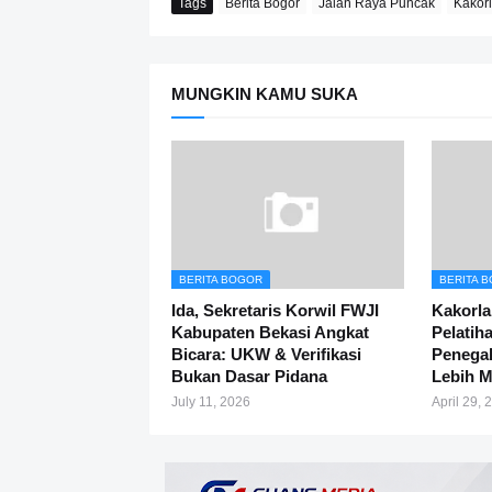
Tags
Berita Bogor
Jalan Raya Puncak
Kakorl
MUNGKIN KAMU SUKA
BERITA BOGOR
BERITA 
Ida, Sekretaris Korwil FWJI
Kakorla
Kabupaten Bekasi Angkat
Pelatih
Bicara: UKW & Verifikasi
Penega
Bukan Dasar Pidana
Lebih M
July 11, 2026
April 29, 