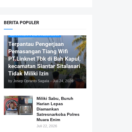
BERITA POPULER
BERITA KOTA PEMATANGSIANTAR
Terpantau Pengerjaan
Pemasangan Tiang Wifi
PT.Linknet Tbk di Bah Kapul,
kecamatan Siantar Sitalasari
Tidak Miliki Izin
by
Josep Opranto Sagala
-
Juli 24, 2026
Miliki Sabu, Buruh
Harian Lepas
Diamankan
Satresnarkoba Polres
Muara Enim
Juli 22, 2026