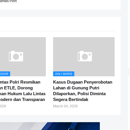
antas Polri
BOGOR
AHLI WARIS
ntas Polri Resmikan
Kasus Dugaan Penyerobotan
an ETLE, Dorong
Lahan di Gunung Putri
kan Hukum Lalu Lintas
Dilaporkan, Polisi Diminta
odern dan Transparan
Segera Bertindak
2026
March 04, 2026