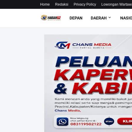
Home
Redaksi
Privacy Policy
Lowongan Wartaw
DEPAN
DAERAH
NASI