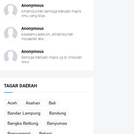
Anonymous
Alhamdulillah semoga Menjadi majlis
ilmu yang bisa...
Anonymous
Assalamu'alaikum, allhamdulilah
insyaallah aka...
Anonymous
Semoga Menjadi majlis yg di rindukan
rosul
TAGAR DAERAH
Aceh
Asahan
Bali
Bandar Lampung
Bandung
Bangka Belitung
Banyumas
Banyuwangi
Bekasi