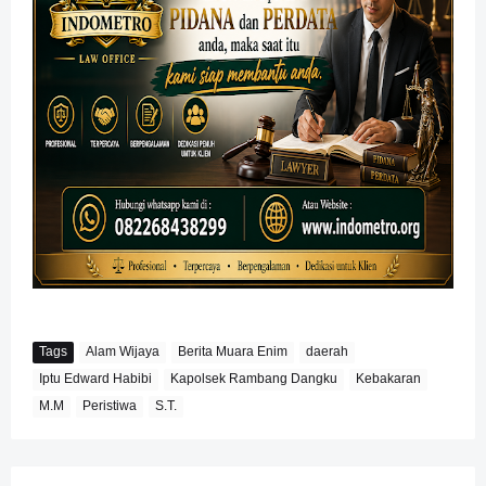
Tags
Alam Wijaya
Berita Muara Enim
daerah
Iptu Edward Habibi
Kapolsek Rambang Dangku
Kebakaran
M.M
Peristiwa
S.T.