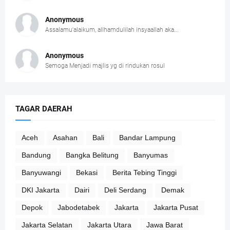
Anonymous
Assalamu'alaikum, allhamdulilah insyaallah aka...
Anonymous
Semoga Menjadi majlis yg di rindukan rosul
TAGAR DAERAH
Aceh
Asahan
Bali
Bandar Lampung
Bandung
Bangka Belitung
Banyumas
Banyuwangi
Bekasi
Berita Tebing Tinggi
DKI Jakarta
Dairi
Deli Serdang
Demak
Depok
Jabodetabek
Jakarta
Jakarta Pusat
Jakarta Selatan
Jakarta Utara
Jawa Barat