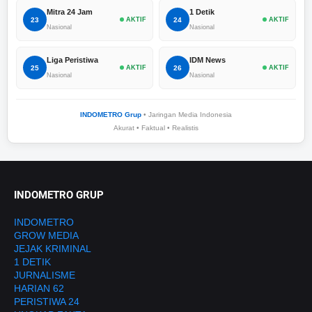
Mitra 24 Jam
1 Detik
23
AKTIF
24
AKTIF
Nasional
Nasional
Liga Peristiwa
IDM News
25
AKTIF
26
AKTIF
Nasional
Nasional
INDOMETRO Grup
• Jaringan Media Indonesia
Akurat • Faktual • Realistis
INDOMETRO GRUP
INDOMETRO
GROW MEDIA
JEJAK KRIMINAL
1 DETIK
JURNALISME
HARIAN 62
PERISTIWA 24