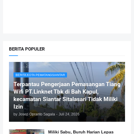
BERITA POPULER
BERITA KOTA PEMATANGSIANTAR
Terpantau Pengerjaan Pemasangan Tiang
Wifi PT.Linknet Tbk di Bah Kapul,
kecamatan Siantar Sitalasari Tidak Miliki
Izin
by
Josep Opranto Sagala
-
Juli 24, 2026
Miliki Sabu, Buruh Harian Lepas