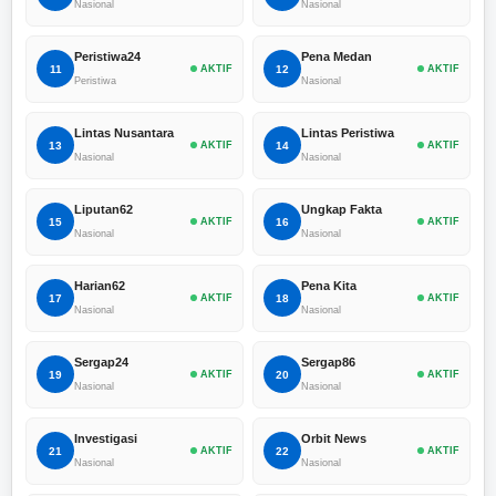
Nasional
Nasional
Peristiwa24
Pena Medan
11
AKTIF
12
AKTIF
Peristiwa
Nasional
Lintas Nusantara
Lintas Peristiwa
13
AKTIF
14
AKTIF
Nasional
Nasional
Liputan62
Ungkap Fakta
15
AKTIF
16
AKTIF
Nasional
Nasional
Harian62
Pena Kita
17
AKTIF
18
AKTIF
Nasional
Nasional
Sergap24
Sergap86
19
AKTIF
20
AKTIF
Nasional
Nasional
Investigasi
Orbit News
21
AKTIF
22
AKTIF
Nasional
Nasional