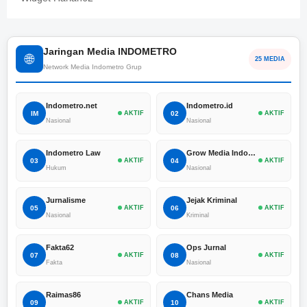
Jaringan Media INDOMETRO
🌐
25 MEDIA
Network Media Indometro Grup
Indometro.net
Indometro.id
IM
AKTIF
02
AKTIF
Nasional
Nasional
Indometro Law
Grow Media Indonesia
03
AKTIF
04
AKTIF
Hukum
Nasional
Jurnalisme
Jejak Kriminal
05
AKTIF
06
AKTIF
Nasional
Kriminal
Fakta62
Ops Jurnal
07
AKTIF
08
AKTIF
Fakta
Nasional
Raimas86
Chans Media
09
AKTIF
10
AKTIF