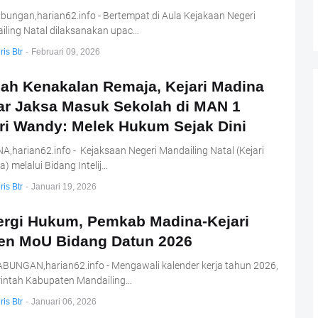
ungan,harian62.info - Bertempat di Aula Kejakaan Negeri
iling Natal dilaksanakan upac…
ris Btr
-
Februari 09, 2026
ah Kenakalan Remaja, Kejari Madina
ar Jaksa Masuk Sekolah di MAN 1
ri Wandy: Melek Hukum Sejak Dini
,harian62.info - Kejaksaan Negeri Mandailing Natal (Kejari
) melalui Bidang Intelij…
ris Btr
-
Januari 19, 2026
ergi Hukum, Pemkab Madina-Kejari
en MoU Bidang Datun 2026
BUNGAN,harian62.info - Mengawali kalender kerja tahun 2026,
intah Kabupaten Mandailing…
ris Btr
-
Januari 06, 2026