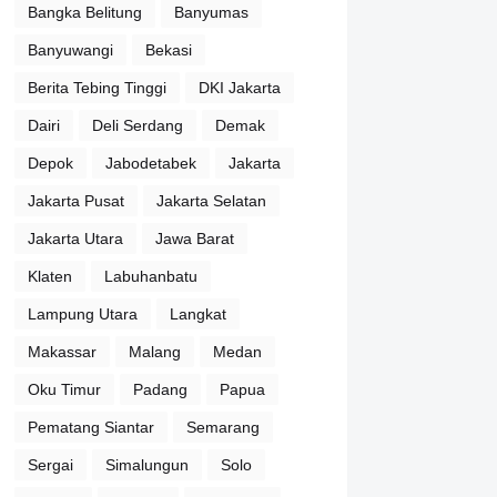
Bangka Belitung
Banyumas
Banyuwangi
Bekasi
Berita Tebing Tinggi
DKI Jakarta
Dairi
Deli Serdang
Demak
Depok
Jabodetabek
Jakarta
Jakarta Pusat
Jakarta Selatan
Jakarta Utara
Jawa Barat
Klaten
Labuhanbatu
Lampung Utara
Langkat
Makassar
Malang
Medan
Oku Timur
Padang
Papua
Pematang Siantar
Semarang
Sergai
Simalungun
Solo