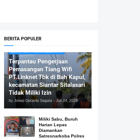
BERITA POPULER
BERITA KOTA PEMATANGSIANTAR
Terpantau Pengerjaan
Pemasangan Tiang Wifi
PT.Linknet Tbk di Bah Kapul,
kecamatan Siantar Sitalasari
Tidak Miliki Izin
by
Josep Opranto Sagala
-
Juli 24, 2026
Miliki Sabu, Buruh
Harian Lepas
Diamankan
Satresnarkoba Polres