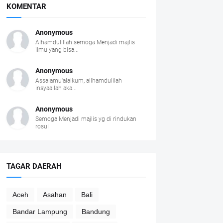
KOMENTAR
Anonymous
Alhamdulillah semoga Menjadi majlis
ilmu yang bisa...
Anonymous
Assalamu'alaikum, allhamdulilah
insyaallah aka...
Anonymous
Semoga Menjadi majlis yg di rindukan
rosul
TAGAR DAERAH
Aceh
Asahan
Bali
Bandar Lampung
Bandung