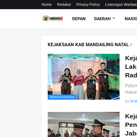
Home
Redaksi
Privacy Policy
Lowongan Wartaw
DEPAN
DAERAH
NASI
KEJAKSAAN KAB MANDAILING NATAL
Kej
Lak
Rad
Poto 
Hukum
BERITA DAERAH
by
M Id
Kej
Pen
Jab