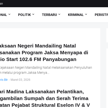
an
ONAL
POLITIK
TERBARU
KRIMINAL
PERIST
aksaan Negeri Mandailing Natal
sanakan Program Jaksa Menyapa di
io Start 102.6 FM Panyabungan
Kejaksaan Negeri Mandailing Natal melaksanakan Penyuluhan
 melalui program Jaksa Menya…
ris Btr
-
Maret 03, 2026
ari Madina Laksanakan Pelantikan,
gambilan Sumpah dan Serah Terima
atan Pejabat Struktural Eselon IV & V