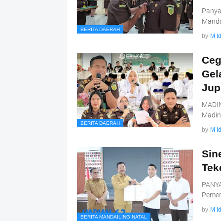
Panyab
Manda
BERITA DAERAH
by
M Id
Ceg
Gel
Jup
MADINA
Madina
BERITA DAERAH
by
M Id
Sin
Tek
PANYA
Pemer
by
M Id
BERITA MANDAILING NATAL