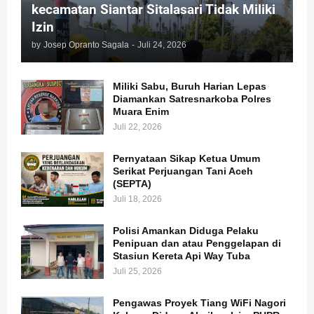
kecamatan Siantar Sitalasari Tidak Miliki
Izin
by
Josep Opranto Sagala
-
Juli 24, 2026
Miliki Sabu, Buruh Harian Lepas
Diamankan Satresnarkoba Polres
Muara Enim
Juli 22, 2026
Pernyataan Sikap Ketua Umum
Serikat Perjuangan Tani Aceh
(SEPTA)
Juli 18, 2026
Polisi Amankan Diduga Pelaku
Penipuan dan atau Penggelapan di
Stasiun Kereta Api Way Tuba
Juli 25, 2026
Pengawas Proyek Tiang WiFi Nagori