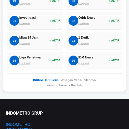
19
AKTIF
20
AKTIF
Nasional
Nasional
Investigasi
Orbit News
21
AKTIF
22
AKTIF
Nasional
Nasional
Mitra 24 Jam
1 Detik
23
AKTIF
24
AKTIF
Nasional
Nasional
Liga Peristiwa
IDM News
25
AKTIF
26
AKTIF
Nasional
Nasional
INDOMETRO Grup
• Jaringan Media Indonesia
Akurat • Faktual • Realistis
INDOMETRO GRUP
INDOMETRO