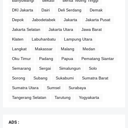
Banyuwangi
Bekasi
Berita Tebing Tinggi
DKI Jakarta
Dairi
Deli Serdang
Demak
Depok
Jabodetabek
Jakarta
Jakarta Pusat
Jakarta Selatan
Jakarta Utara
Jawa Barat
Klaten
Labuhanbatu
Lampung Utara
Langkat
Makassar
Malang
Medan
Oku Timur
Padang
Papua
Pematang Siantar
Semarang
Sergai
Simalungun
Solo
Sorong
Subang
Sukabumi
Sumatra Barat
Sumatra Utara
Sumsel
Surabaya
Tangerang Selatan
Tarutung
Yogyakarta
ADS :