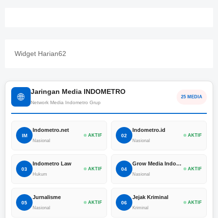
Widget Harian62
Jaringan Media INDOMETRO
🌐
25 MEDIA
Network Media Indometro Grup
Indometro.net
Indometro.id
IM
AKTIF
02
AKTIF
Nasional
Nasional
Indometro Law
Grow Media Indonesia
03
AKTIF
04
AKTIF
Hukum
Nasional
Jurnalisme
Jejak Kriminal
05
AKTIF
06
AKTIF
Nasional
Kriminal