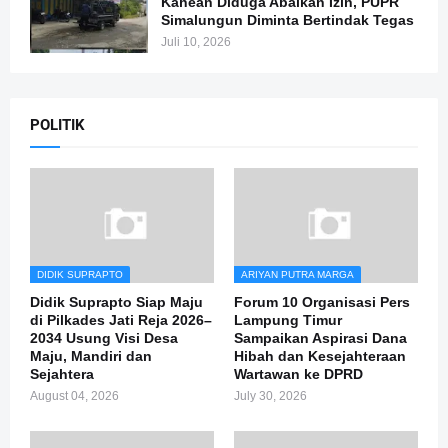
Kahean Diduga Abaikan Izin, PUPR
Simalungun Diminta Bertindak Tegas
Juli 10, 2026
POLITIK
DIDIK SUPRAPTO
ARIYAN PUTRA MARGA
Didik Suprapto Siap Maju
Forum 10 Organisasi Pers
di Pilkades Jati Reja 2026–
Lampung Timur
2034 Usung Visi Desa
Sampaikan Aspirasi Dana
Maju, Mandiri dan
Hibah dan Kesejahteraan
Sejahtera
Wartawan ke DPRD
August 04, 2026
July 30, 2026