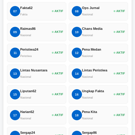
Fakta62
Ops Jurnal
07
AKTIF
08
AKTIF
Fakta
Nasional
Raimas86
Chans Media
09
AKTIF
10
AKTIF
Nasional
Nasional
Peristiwa24
Pena Medan
11
AKTIF
12
AKTIF
Peristiwa
Nasional
Lintas Nusantara
Lintas Peristiwa
13
AKTIF
14
AKTIF
Nasional
Nasional
Liputan62
Ungkap Fakta
15
AKTIF
16
AKTIF
Nasional
Nasional
Harian62
Pena Kita
17
AKTIF
18
AKTIF
Nasional
Nasional
Sergap24
Sergap86