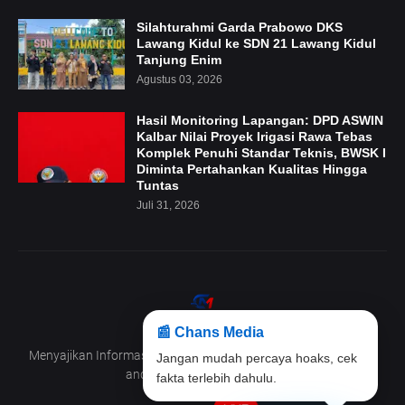
Silahturahmi Garda Prabowo DKS
Lawang Kidul ke SDN 21 Lawang Kidul
Tanjung Enim
Agustus 03, 2026
Hasil Monitoring Lapangan: DPD ASWIN
Kalbar Nilai Proyek Irigasi Rawa Tebas
Komplek Penuhi Standar Teknis, BWSK I
Diminta Pertahankan Kualitas Hingga
Tuntas
Juli 31, 2026
📰 Chans Media
Menyajikan Informasi Terpercaya,Aktual dan Mendalam untuk
Klik maskot ini untuk membaca
anda yang selalu ingin tahu
berita terbaru.