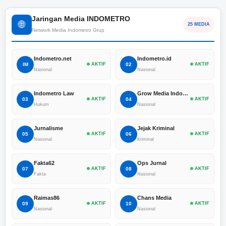
Jaringan Media INDOMETRO
🌐
25 MEDIA
Network Media Indometro Grup
Indometro.net
Indometro.id
IM
AKTIF
02
AKTIF
Nasional
Nasional
Indometro Law
Grow Media Indonesia
03
AKTIF
04
AKTIF
Hukum
Nasional
Jurnalisme
Jejak Kriminal
05
AKTIF
06
AKTIF
Nasional
Kriminal
Fakta62
Ops Jurnal
07
AKTIF
08
AKTIF
Fakta
Nasional
Raimas86
Chans Media
09
AKTIF
10
AKTIF
Nasional
Nasional