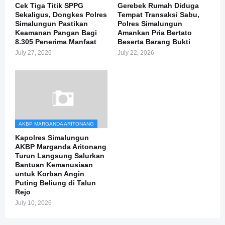
Cek Tiga Titik SPPG
Gerebek Rumah Diduga
Sekaligus, Dongkes Polres
Tempat Transaksi Sabu,
Simalungun Pastikan
Polres Simalungun
Keamanan Pangan Bagi
Amankan Pria Bertato
8.305 Penerima Manfaat
Beserta Barang Bukti
July 27, 2026
July 22, 2026
AKBP MARGANDA ARITONANG
Kapolres Simalungun
AKBP Marganda Aritonang
Turun Langsung Salurkan
Bantuan Kemanusiaan
untuk Korban Angin
Puting Beliung di Talun
Rejo
July 10, 2026