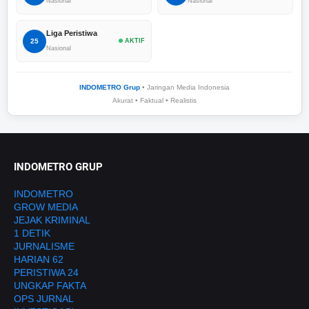
Nasional
Nasional
Liga Peristiwa
25
AKTIF
Nasional
INDOMETRO Grup
• Jaringan Media Indonesia
Akurat • Faktual • Realistis
INDOMETRO GRUP
INDOMETRO
GROW MEDIA
JEJAK KRIMINAL
1 DETIK
JURNALISME
HARIAN 62
PERISTIWA 24
UNGKAP FAKTA
OPS JURNAL