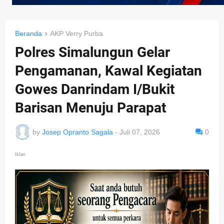
Beranda
AKP Verry Purba
Polres Simalungun Gelar
Pengamanan, Kawal Kegiatan
Gowes Danrindam I/Bukit
Barisan Menuju Parapat
by
Josep Opranto Sagala
-
Juli 07, 2026
0
Iklan