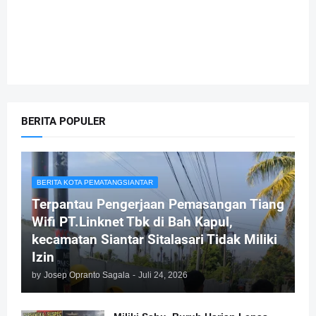
BERITA POPULER
BERITA KOTA PEMATANGSIANTAR
Terpantau Pengerjaan Pemasangan Tiang
Wifi PT.Linknet Tbk di Bah Kapul,
kecamatan Siantar Sitalasari Tidak Miliki
Izin
by
Josep Opranto Sagala
-
Juli 24, 2026