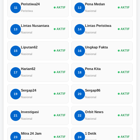
Peristiwa24
Pena Medan
11
AKTIF
12
AKTIF
Peristiwa
Nasional
Lintas Nusantara
Lintas Peristiwa
13
AKTIF
14
AKTIF
Nasional
Nasional
Liputan62
Ungkap Fakta
15
AKTIF
16
AKTIF
Nasional
Nasional
Harian62
Pena Kita
17
AKTIF
18
AKTIF
Nasional
Nasional
Sergap24
Sergap86
19
AKTIF
20
AKTIF
Nasional
Nasional
Investigasi
Orbit News
21
AKTIF
22
AKTIF
Nasional
Nasional
Mitra 24 Jam
1 Detik
23
AKTIF
24
AKTIF