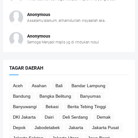
Anonymous
Assalamu'alaikum, allhamdulilah insyaallah aka...
Anonymous
Semoga Menjadi majlis yg di rindukan rosul
TAGAR DAERAH
Aceh
Asahan
Bali
Bandar Lampung
Bandung
Bangka Belitung
Banyumas
Banyuwangi
Bekasi
Berita Tebing Tinggi
DKI Jakarta
Dairi
Deli Serdang
Demak
Depok
Jabodetabek
Jakarta
Jakarta Pusat
Jakarta Selatan
Jakarta Utara
Jawa Barat