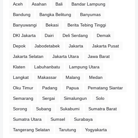
Aceh
Asahan
Bali
Bandar Lampung
Bandung
Bangka Belitung
Banyumas
Banyuwangi
Bekasi
Berita Tebing Tinggi
DKI Jakarta
Dairi
Deli Serdang
Demak
Depok
Jabodetabek
Jakarta
Jakarta Pusat
Jakarta Selatan
Jakarta Utara
Jawa Barat
Klaten
Labuhanbatu
Lampung Utara
Langkat
Makassar
Malang
Medan
Oku Timur
Padang
Papua
Pematang Siantar
Semarang
Sergai
Simalungun
Solo
Sorong
Subang
Sukabumi
Sumatra Barat
Sumatra Utara
Sumsel
Surabaya
Tangerang Selatan
Tarutung
Yogyakarta