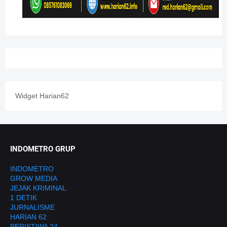
Widget Harian62
INDOMETRO GRUP
INDOMETRO
GROW MEDIA
JEJAK KRIMINAL
1 DETIK
JURNALISME
HARIAN 62
PERISTIWA 24