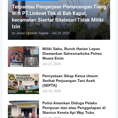
Terpantau Pengerjaan Pemasangan Tiang
Wifi PT.Linknet Tbk di Bah Kapul,
kecamatan Siantar Sitalasari Tidak Miliki
Izin
by
Josep Opranto Sagala
-
Juli 24, 2026
Miliki Sabu, Buruh Harian Lepas
Diamankan Satresnarkoba Polres
Muara Enim
Juli 22, 2026
Pernyataan Sikap Ketua Umum
Serikat Perjuangan Tani Aceh
(SEPTA)
Juli 18, 2026
Polisi Amankan Diduga Pelaku
Penipuan dan atau Penggelapan di
Stasiun Kereta Api Way Tuba