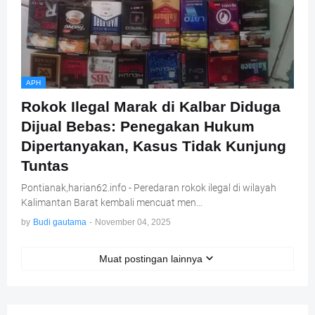
APH
Rokok Ilegal Marak di Kalbar Diduga
Dijual Bebas: Penegakan Hukum
Dipertanyakan, Kasus Tidak Kunjung
Tuntas
Pontianak,harian62.info - Peredaran rokok ilegal di wilayah
Kalimantan Barat kembali mencuat men…
by
Budi gautama
-
November 04, 2025
Muat postingan lainnya