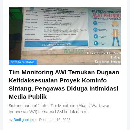
BERITA SINTANG
Tim Monitoring AWI Temukan Dugaan
Ketidaksesuaian Proyek Kominfo
Sintang, Pengawas Diduga Intimidasi
Media Publik
Sintang,harian62.info - Tim Monitoring Aliansi Wartawan
Indonesia (AWI) bersama LSM tindak dan m…
by
Budi gautama
-
Desember 13, 2025