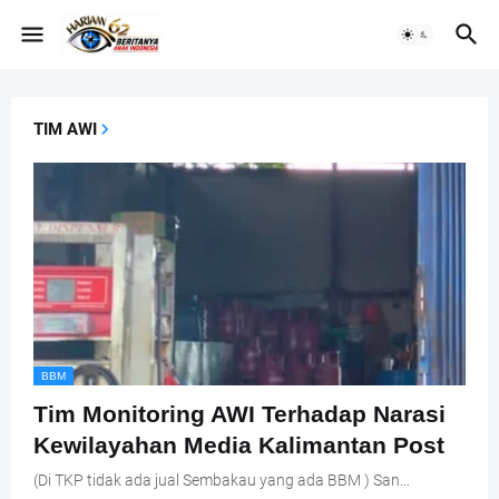
TIM AWI
BBM
Tim Monitoring AWI Terhadap Narasi
Kewilayahan Media Kalimantan Post
(Di TKP tidak ada jual Sembakau yang ada BBM ) San…