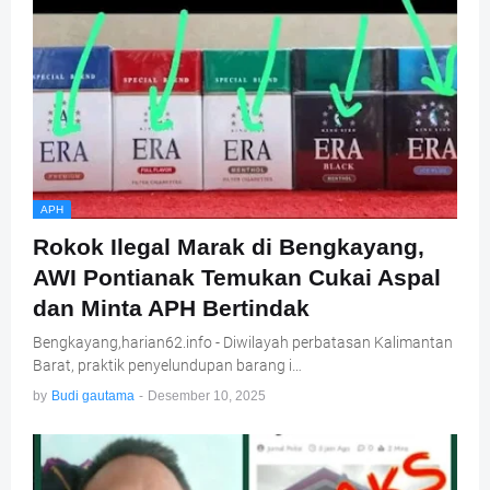
APH
Rokok Ilegal Marak di Bengkayang,
AWI Pontianak Temukan Cukai Aspal
dan Minta APH Bertindak
Bengkayang,harian62.info - Diwilayah perbatasan Kalimantan
Barat, praktik penyelundupan barang i…
by
Budi gautama
-
Desember 10, 2025