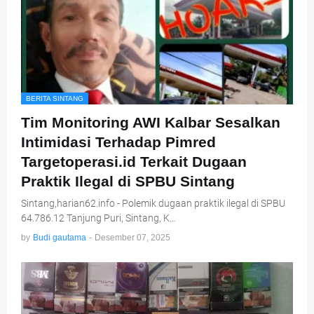
BERITA SINTANG
Tim Monitoring AWI Kalbar Sesalkan
Intimidasi Terhadap Pimred
Targetoperasi.id Terkait Dugaan
Praktik Ilegal di SPBU Sintang
Sintang,harian62.info - Polemik dugaan praktik ilegal di SPBU
64.786.12 Tanjung Puri, Sintang, K…
by
Budi gautama
-
Desember 07, 2025