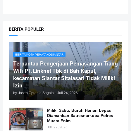
BERITA POPULER
BERITA KOTA PEMATANGSIANTAR
Terpantau Pengerjaan Pemasangan Tiang
Wifi PT.Linknet Tbk di Bah Kapul,
kecamatan Siantar Sitalasari Tidak Miliki
Izin
by
Josep Opranto Sagala
-
Juli 24, 2026
Miliki Sabu, Buruh Harian Lepas
Diamankan Satresnarkoba Polres
Muara Enim
Juli 22, 2026