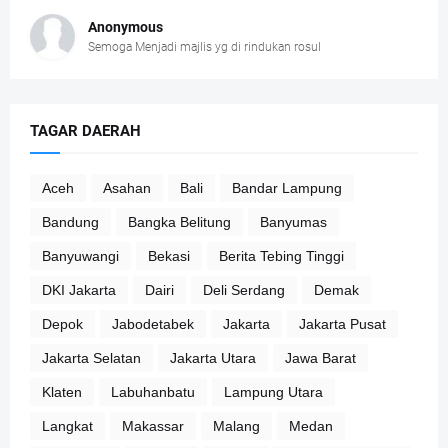
Anonymous
Semoga Menjadi majlis yg di rindukan rosul
TAGAR DAERAH
Aceh
Asahan
Bali
Bandar Lampung
Bandung
Bangka Belitung
Banyumas
Banyuwangi
Bekasi
Berita Tebing Tinggi
DKI Jakarta
Dairi
Deli Serdang
Demak
Depok
Jabodetabek
Jakarta
Jakarta Pusat
Jakarta Selatan
Jakarta Utara
Jawa Barat
Klaten
Labuhanbatu
Lampung Utara
Langkat
Makassar
Malang
Medan