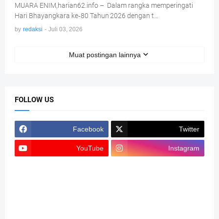
MUARA ENIM,harian62.info – Dalam rangka memperingati
Hari Bhayangkara ke‑80 Tahun 2026 dengan t…
by
redaksi
-
Juli 03, 2026
Muat postingan lainnya
FOLLOW US
Facebook
Twitter
YouTube
Instagram