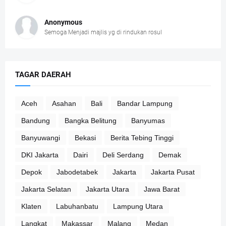
Anonymous
Semoga Menjadi majlis yg di rindukan rosul
TAGAR DAERAH
Aceh
Asahan
Bali
Bandar Lampung
Bandung
Bangka Belitung
Banyumas
Banyuwangi
Bekasi
Berita Tebing Tinggi
DKI Jakarta
Dairi
Deli Serdang
Demak
Depok
Jabodetabek
Jakarta
Jakarta Pusat
Jakarta Selatan
Jakarta Utara
Jawa Barat
Klaten
Labuhanbatu
Lampung Utara
Langkat
Makassar
Malang
Medan