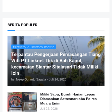
BERITA POPULER
BERITA KOTA PEMATANGSIANTAR
Terpantau Pengerjaan Pemasangan Tiang
Wifi PT.Linknet Tbk di Bah Kapul,
kecamatan Siantar Sitalasari Tidak Miliki
Izin
by
Josep Opranto Sagala
-
Juli 24, 2026
Miliki Sabu, Buruh Harian Lepas
Diamankan Satresnarkoba Polres
Muara Enim
Juli 22, 2026