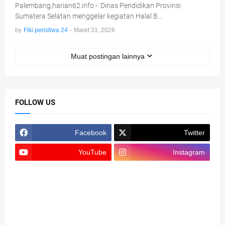
Palembang,harian62.info - Dinas Pendidikan Provinsi
Sumatera Selatan menggelar kegiatan Halal B…
by
Fiki peristiwa 24
-
Maret 31, 2026
Muat postingan lainnya
FOLLOW US
Facebook
Twitter
YouTube
Instagram