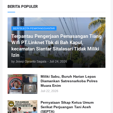
BERITA POPULER
BERITA KOTA PEMATANGSIANTAR
Terpantau Pengerjaan Pemasangan Tiang
Wifi PT.Linknet Tbk di Bah Kapul,
kecamatan Siantar Sitalasari Tidak Miliki
Izin
by
Josep Opranto Sagala
-
Juli 24, 2026
Miliki Sabu, Buruh Harian Lepas
Diamankan Satresnarkoba Polres
Muara Enim
Juli 22, 2026
Pernyataan Sikap Ketua Umum
Serikat Perjuangan Tani Aceh
(SEPTA)