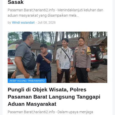
Sasak
Pasaman Barat,harian62.info - Menindaklanjuti keluhan dan
aduan masyarakat yang disampaikan mela…
by
Windi wulandari
-
Juli 08, 2026
AKBP AGUNG TRIBAWANTO
Pungli di Objek Wisata, Polres
Pasaman Barat Langsung Tanggapi
Aduan Masyarakat
Pasaman Barat,harian62.info - Dalam upaya menjaga