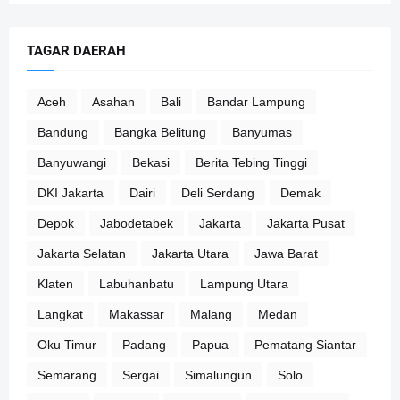
TAGAR DAERAH
Aceh
Asahan
Bali
Bandar Lampung
Bandung
Bangka Belitung
Banyumas
Banyuwangi
Bekasi
Berita Tebing Tinggi
DKI Jakarta
Dairi
Deli Serdang
Demak
Depok
Jabodetabek
Jakarta
Jakarta Pusat
Jakarta Selatan
Jakarta Utara
Jawa Barat
Klaten
Labuhanbatu
Lampung Utara
Langkat
Makassar
Malang
Medan
Oku Timur
Padang
Papua
Pematang Siantar
Semarang
Sergai
Simalungun
Solo