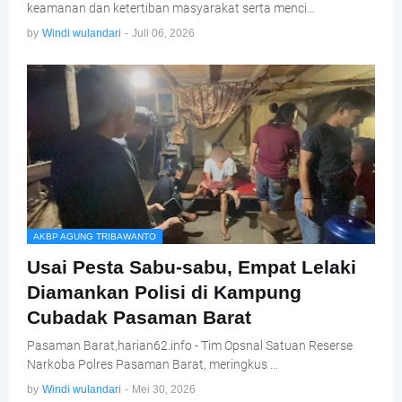
keamanan dan ketertiban masyarakat serta menci…
by
Windi wulandari
-
Juli 06, 2026
AKBP AGUNG TRIBAWANTO
Usai Pesta Sabu-sabu, Empat Lelaki
Diamankan Polisi di Kampung
Cubadak Pasaman Barat
Pasaman Barat,harian62.info - Tim Opsnal Satuan Reserse
Narkoba Polres Pasaman Barat, meringkus …
by
Windi wulandari
-
Mei 30, 2026